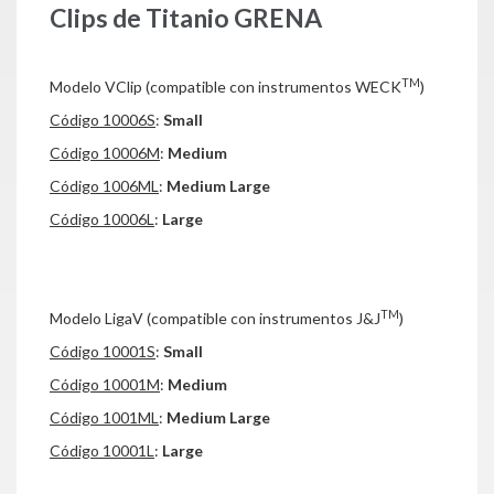
Clips de Titanio GRENA
TM
Modelo VClip (compatible con instrumentos WECK
)
Código 10006S
:
Small
Código 10006M
:
Medium
Código 1006ML
:
Medium Large
Código 10006L
:
Large
TM
Modelo LigaV (compatible con instrumentos J&J
)
Código 10001S
:
Small
Código 10001M
:
Medium
Código 1001ML
:
Medium Large
Código 10001L
:
Large