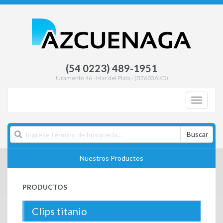
(54 0223) 489-1951
Juramento 46 - Mar del Plata - (B7603AKD)
Toggle
navigati
Buscar
Nuestros Productos
PRODUCTOS
Clips titanio