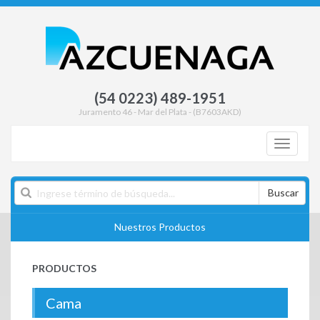
(54 0223) 489-1951
Juramento 46 - Mar del Plata - (B7603AKD)
Toggle
navigati
Buscar
Nuestros Productos
PRODUCTOS
Cama